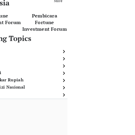
sia
More
tune
Pembicara
nt Forum
Fortune
Investment Forum
ng Topics
i
ukar Rupiah
izi Nasional