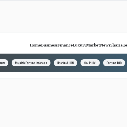
Home
Business
Finance
Luxury
Market
News
Sharia
T
orum
Majalah Fortune Indonesia
Iklanin di IDN
Yuk Pilih !
Fortune 100