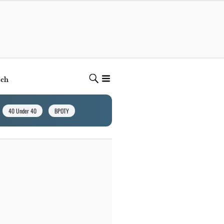
ech
40 Under 40
BPOTY