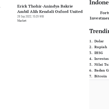
Indone
n
Erick Thohir-Anindya Bakrie
Ambil Alih Kendali Oxford United
For
28 Sep 2022, 15:29 WIB
Investme
Market
Trendi
1
.
Dolar
2
.
Rupiah
3
.
IHSG
4
.
Investas
5
.
Nilai T
6
.
Badan G
7
.
Bitcoin