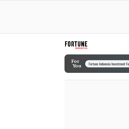
For
Fortune Indonesia Investment F
You