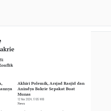
e
akrie
di
Konflik
n,
Akhiri Polemik, Arsjad Rasjid dan
nannya
Anindya Bakrie Sepakat Buat
Munas
12 Nov 2024, 17:05 WIB
News