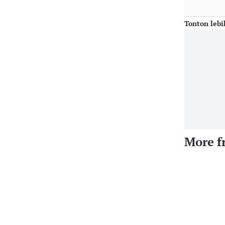
Tonton lebi
More f