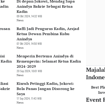
 ke
Di depan Jokowi, Mendag Sapa
Kadin
Anindya Bakrie Sebagai Ketua
Kadin
09 Okt 2024, 14:32 WIB
News
rusan
Raffi Jadi Pengurus Kadin, Arsjad
Ketua Dewan Pembina Kubu
Anindya
07 Okt 2024, 14:50 WIB
News
isi
Menperin Bertemu Anindya di
 Kadin
Kemenperin: Selamat Ketua Kadin
2024-2029
Majala
20 Sep 2024, 10:01 WIB
News
Indone
liasi
Kisruh Petinggi Kadin, Jokowi:
Best Pl
Bakrie
Bola Panas Jangan Disorong ke
Inv
Saya
Event 
17 Sep 2024, 11:43 WIB
News