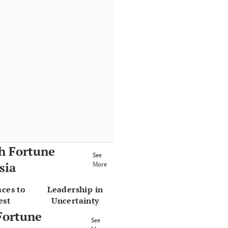
h Fortune
See
sia
More
aces to
Leadership in
est
Uncertainty
Fortune
See