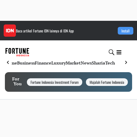
Baca artikel
Fortune IDN
lainnya di IDN App
Install
Home
Business
Finance
Luxury
Market
News
Sharia
Tech
For
Fortune Indonesia Investment Forum
Majalah Fortune Indonesia
I
You