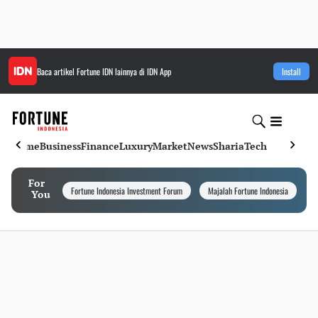
Baca artikel
Fortune IDN
lainnya di IDN App
Install
Home
Business
Finance
Luxury
Market
News
Sharia
Tech
For
Fortune Indonesia Investment Forum
Majalah Fortune Indonesia
I
You