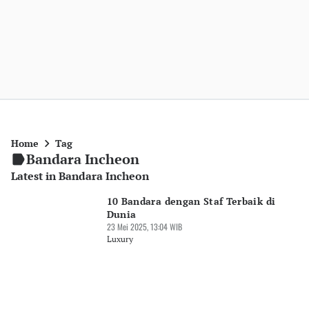
Home
Tag
Bandara Incheon
Latest in Bandara Incheon
10 Bandara dengan Staf Terbaik di
Dunia
23 Mei 2025, 13:04 WIB
Luxury