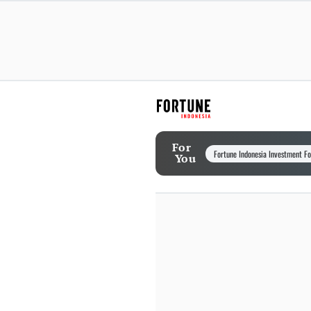
For
Fortune Indonesia Investment F
You