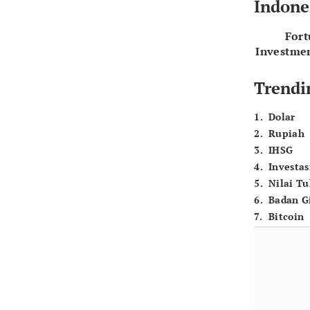
Indone
For
Investme
Trendi
1
.
Dolar
2
.
Rupiah
3
.
IHSG
4
.
Investas
5
.
Nilai T
6
.
Badan G
7
.
Bitcoin