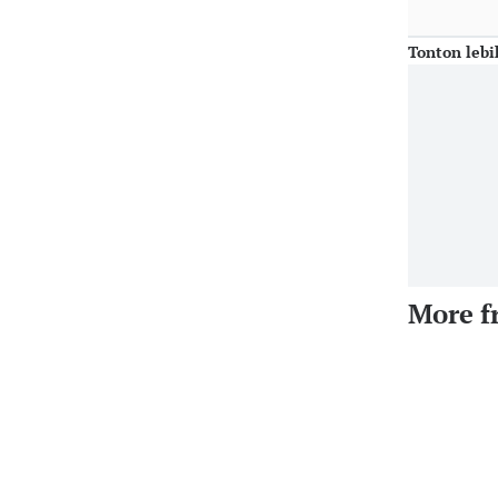
Tonton lebi
More f