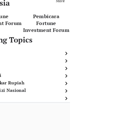
sia
More
tune
Pembicara
nt Forum
Fortune
Investment Forum
ng Topics
i
ukar Rupiah
izi Nasional