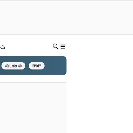
ech
40 Under 40
BPOTY