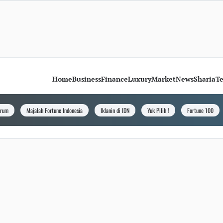
Home
Business
Finance
Luxury
Market
News
Sharia
T
orum
Majalah Fortune Indonesia
Iklanin di IDN
Yuk Pilih !
Fortune 100