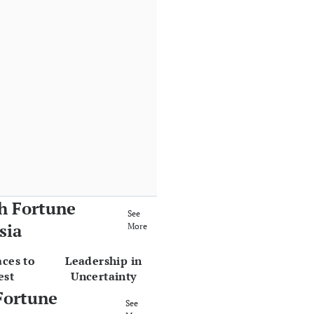
h Fortune
See
sia
More
aces to
Leadership in
est
Uncertainty
Fortune
See