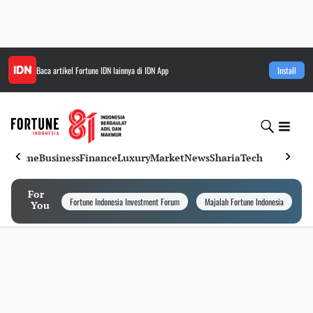
Baca artikel
Fortune IDN
lainnya di IDN App
Install
Home
Business
Finance
Luxury
Market
News
Sharia
Tech
For
Fortune Indonesia Investment Forum
Majalah Fortune Indonesia
I
You