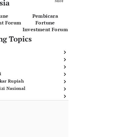
sia
More
tune
Pembicara
nt Forum
Fortune
Investment Forum
ng Topics
i
ukar Rupiah
izi Nasional