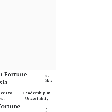
h Fortune
See
sia
More
aces to
Leadership in
est
Uncertainty
Fortune
See