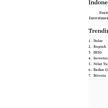
Indone
For
Investme
Trendi
1
.
Dolar
2
.
Rupiah
3
.
IHSG
4
.
Investas
5
.
Nilai T
6
.
Badan G
7
.
Bitcoin