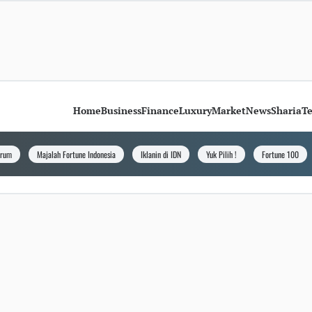
Home
Business
Finance
Luxury
Market
News
Sharia
T
orum
Majalah Fortune Indonesia
Iklanin di IDN
Yuk Pilih !
Fortune 100