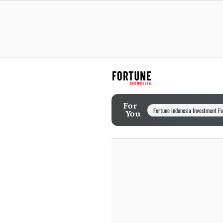
For
Fortune Indonesia Investment F
You