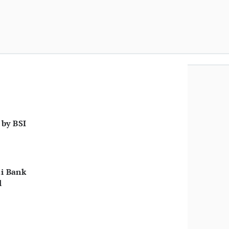
by BSI
di Bank
l