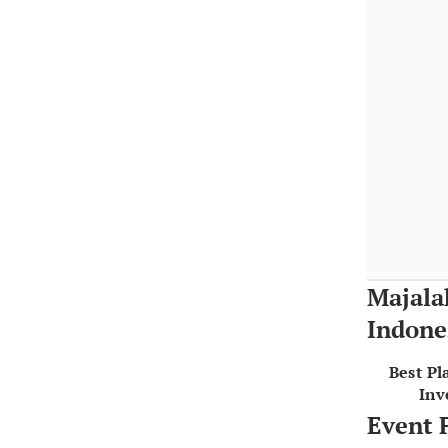
Majala
Indone
Best Pl
Inv
Event 