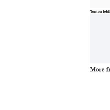
Tonton lebi
More f