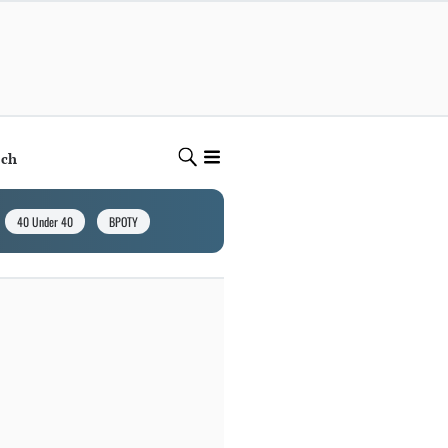
ech
40 Under 40
BPOTY