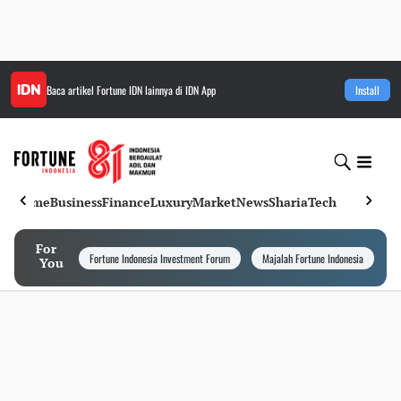
Baca artikel
Fortune IDN
lainnya di IDN App
Install
Home
Business
Finance
Luxury
Market
News
Sharia
Tech
For
Fortune Indonesia Investment Forum
Majalah Fortune Indonesia
I
You