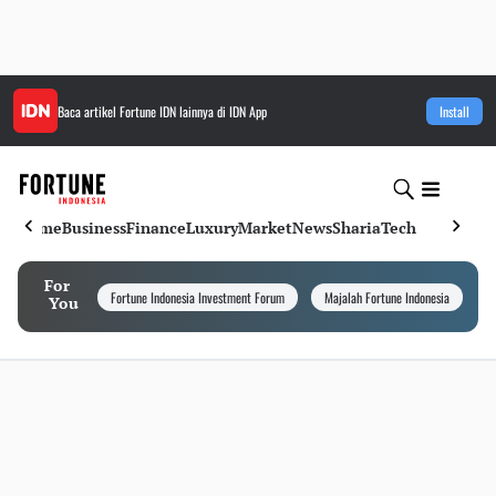
Baca artikel
Fortune IDN
lainnya di IDN App
Install
Home
Business
Finance
Luxury
Market
News
Sharia
Tech
For
Fortune Indonesia Investment Forum
Majalah Fortune Indonesia
I
You