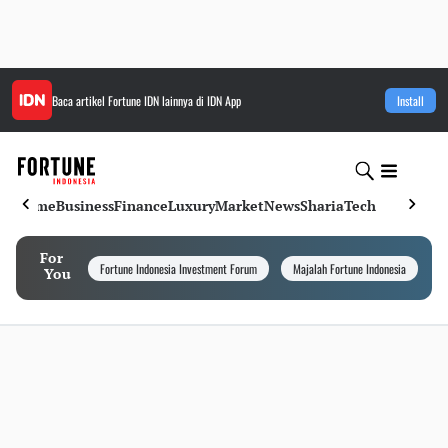
Baca artikel
Fortune IDN
lainnya di IDN App
Install
Home
Business
Finance
Luxury
Market
News
Sharia
Tech
For
Fortune Indonesia Investment Forum
Majalah Fortune Indonesia
I
You