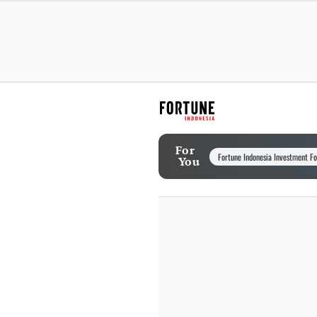
For
Fortune Indonesia Investment F
You