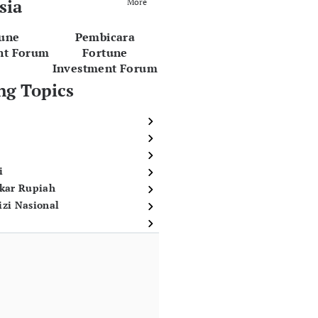
sia
More
tune
Pembicara
nt Forum
Fortune
Investment Forum
ng Topics
i
ukar Rupiah
izi Nasional