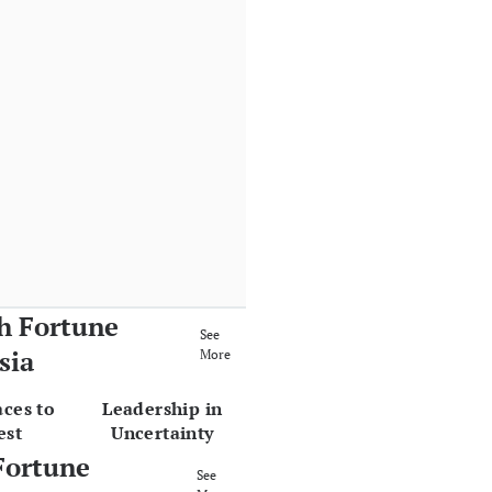
h Fortune
See
sia
More
aces to
Leadership in
est
Uncertainty
Fortune
See