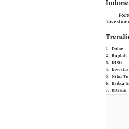
Indone
For
Investme
Trendi
1
.
Dolar
2
.
Rupiah
3
.
IHSG
4
.
Investas
5
.
Nilai T
6
.
Badan G
7
.
Bitcoin