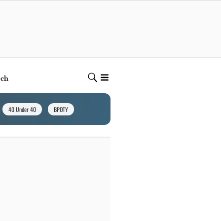
ech
40 Under 40
BPOTY