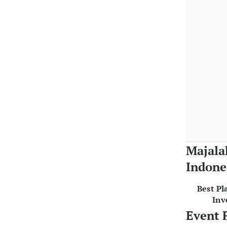
Majala
Indone
Best Pl
Inv
Event 