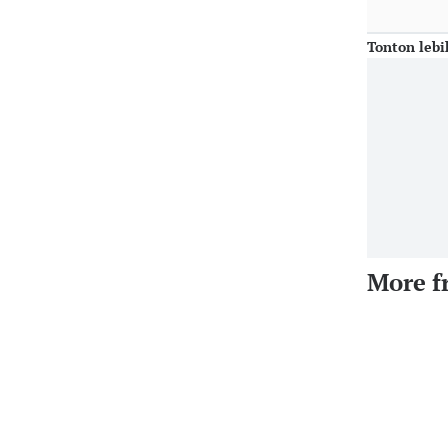
Tonton lebi
More f