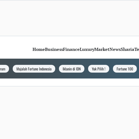
Home
Business
Finance
Luxury
Market
News
Sharia
T
orum
Majalah Fortune Indonesia
Iklanin di IDN
Yuk Pilih !
Fortune 100