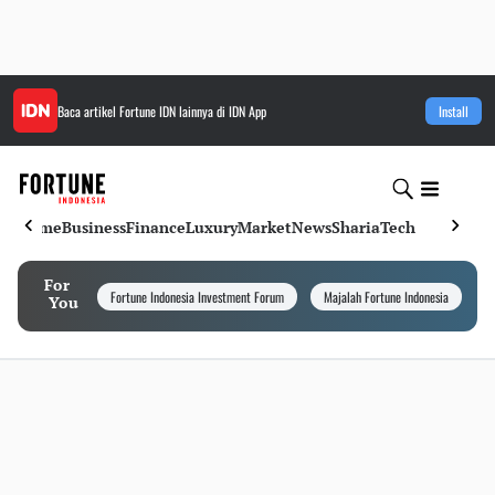
Baca artikel
Fortune IDN
lainnya di IDN App
Install
Home
Business
Finance
Luxury
Market
News
Sharia
Tech
For
Fortune Indonesia Investment Forum
Majalah Fortune Indonesia
I
You