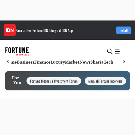
Baca artikel
Fortune IDN
lainnya di IDN App
Install
Home
Business
Finance
Luxury
Market
News
Sharia
Tech
For
Fortune Indonesia Investment Forum
Majalah Fortune Indonesia
I
You