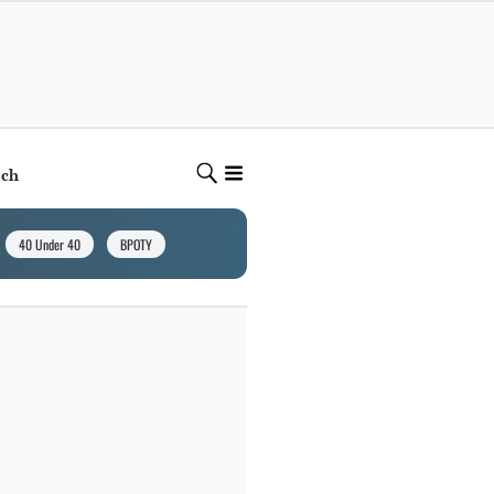
ech
40 Under 40
BPOTY