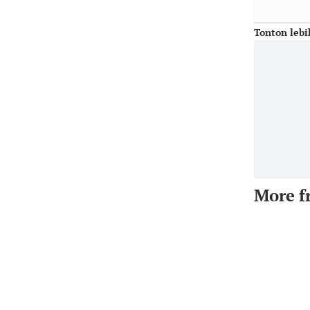
Tonton lebi
More f