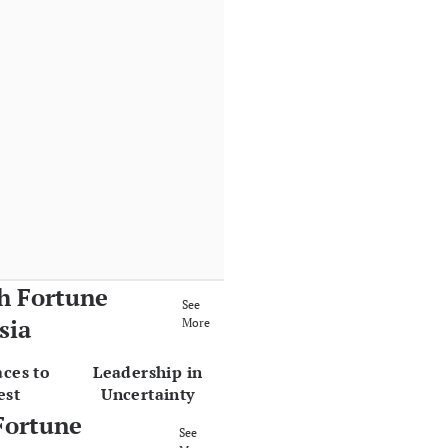
h Fortune
See
sia
More
aces to
Leadership in
est
Uncertainty
Fortune
See