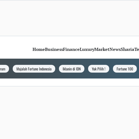
Home
Business
Finance
Luxury
Market
News
Sharia
T
orum
Majalah Fortune Indonesia
Iklanin di IDN
Yuk Pilih !
Fortune 100