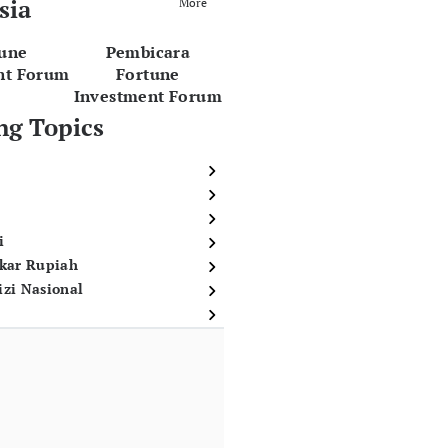
sia
More
tune
Pembicara
nt Forum
Fortune
Investment Forum
ng Topics
i
ukar Rupiah
izi Nasional