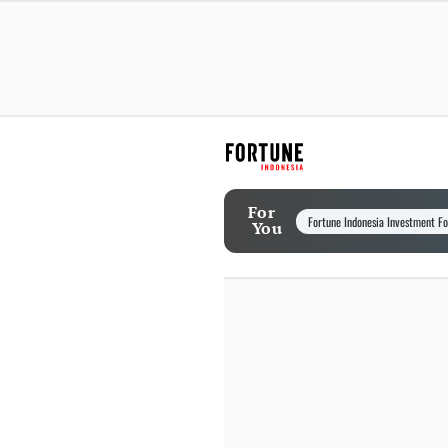
For
Fortune Indonesia Investment F
You