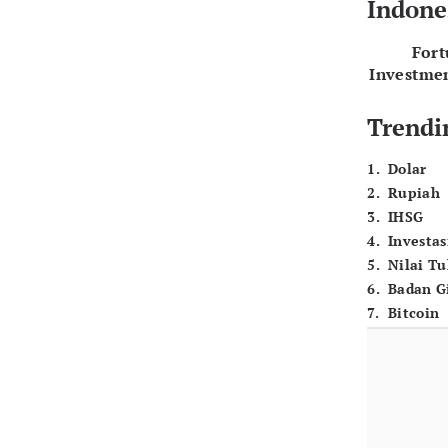
Indone
For
Investme
Trendi
1
.
Dolar
2
.
Rupiah
3
.
IHSG
4
.
Investas
5
.
Nilai T
6
.
Badan G
7
.
Bitcoin