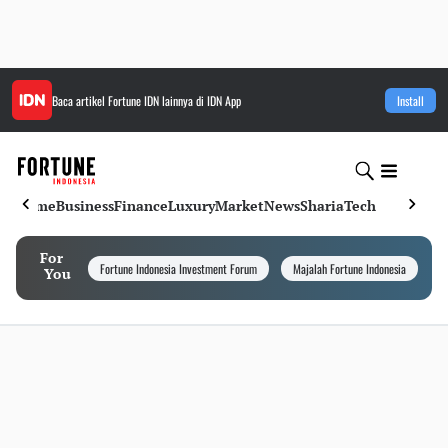
Baca artikel
Fortune IDN
lainnya di IDN App
Install
Home
Business
Finance
Luxury
Market
News
Sharia
Tech
For
Fortune Indonesia Investment Forum
Majalah Fortune Indonesia
I
You