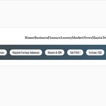
Home
Business
Finance
Luxury
Market
News
Sharia
T
orum
Majalah Fortune Indonesia
Iklanin di IDN
Yuk Pilih !
Fortune 100