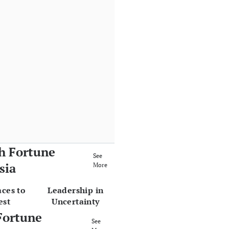
h Fortune
See
sia
More
aces to
Leadership in
est
Uncertainty
Fortune
See