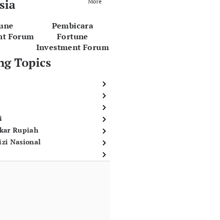
sia
More
tune
Pembicara
nt Forum
Fortune
Investment Forum
ng Topics
i
ukar Rupiah
izi Nasional