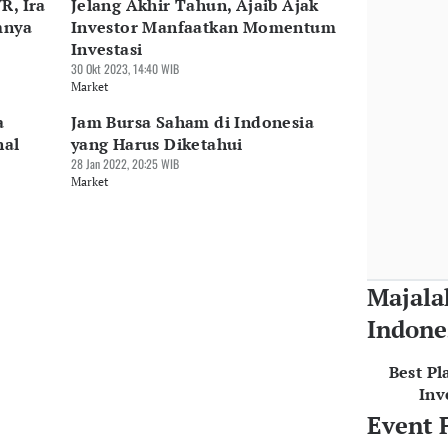
R, Ira
Jelang Akhir Tahun, Ajaib Ajak
mnya
Investor Manfaatkan Momentum
Investasi
30 Okt 2023, 14:40 WIB
Market
a
Jam Bursa Saham di Indonesia
nal
yang Harus Diketahui
28 Jan 2022, 20:25 WIB
Market
Majala
Indone
Best Pl
Inv
Event 