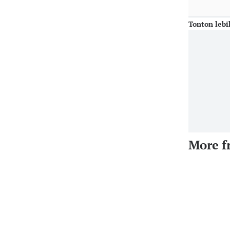
Tonton lebi
More f