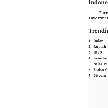
Indone
For
Investme
Trendi
1
.
Dolar
2
.
Rupiah
3
.
IHSG
4
.
Investas
5
.
Nilai T
6
.
Badan G
7
.
Bitcoin