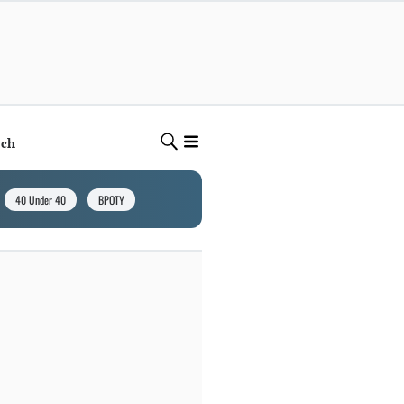
ech
40 Under 40
BPOTY