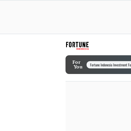
For
Fortune Indonesia Investment F
You