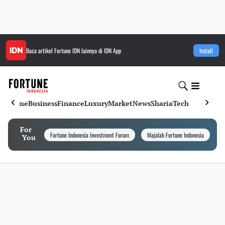
Baca artikel
Fortune IDN
lainnya di IDN App
Install
Home
Business
Finance
Luxury
Market
News
Sharia
Tech
For
Fortune Indonesia Investment Forum
Majalah Fortune Indonesia
I
You