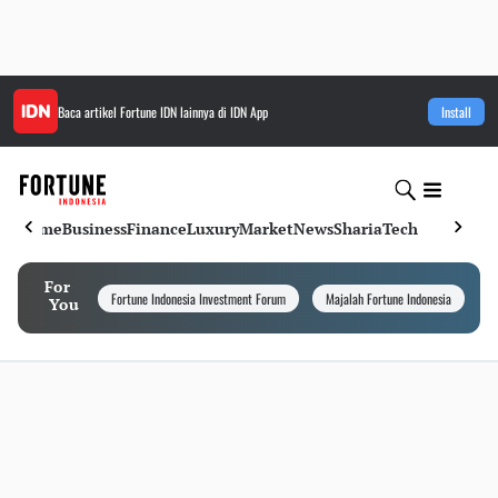
Baca artikel
Fortune IDN
lainnya di IDN App
Install
Home
Business
Finance
Luxury
Market
News
Sharia
Tech
For
Fortune Indonesia Investment Forum
Majalah Fortune Indonesia
I
You