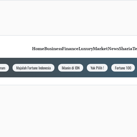
Home
Business
Finance
Luxury
Market
News
Sharia
T
orum
Majalah Fortune Indonesia
Iklanin di IDN
Yuk Pilih !
Fortune 100