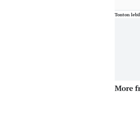
Tonton lebi
More f