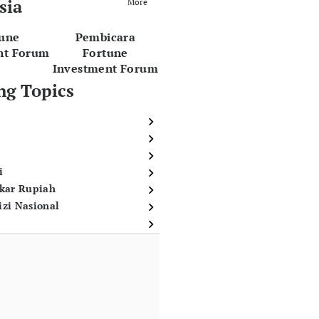
sia
More
tune
Pembicara
nt Forum
Fortune
Investment Forum
ng Topics
i
ukar Rupiah
izi Nasional