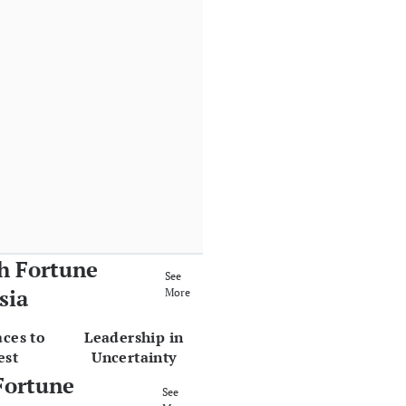
h Fortune
See
sia
More
aces to
Leadership in
est
Uncertainty
Fortune
See