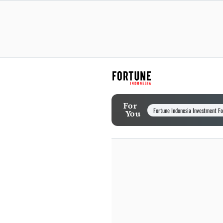
For
Fortune Indonesia Investment F
You