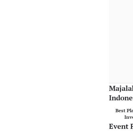
Majala
Indone
Best Pl
Inv
Event 