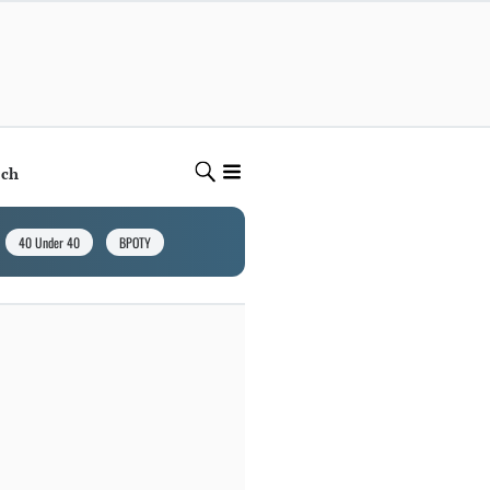
ech
40 Under 40
BPOTY