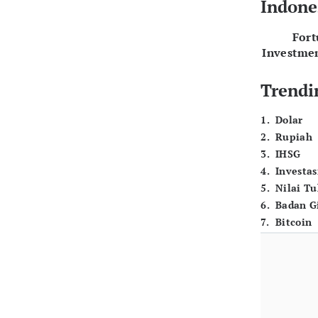
Indone
For
Investme
Trendi
1
.
Dolar
2
.
Rupiah
3
.
IHSG
4
.
Investas
5
.
Nilai T
6
.
Badan G
7
.
Bitcoin