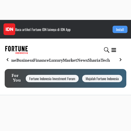
Baca artikel
Fortune IDN
lainnya di IDN App
Install
Home
Business
Finance
Luxury
Market
News
Sharia
Tech
For
Fortune Indonesia Investment Forum
Majalah Fortune Indonesia
I
You