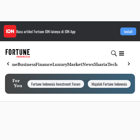
Baca artikel
Fortune IDN
lainnya di IDN App
Install
Home
Business
Finance
Luxury
Market
News
Sharia
Tech
For
Fortune Indonesia Investment Forum
Majalah Fortune Indonesia
I
You