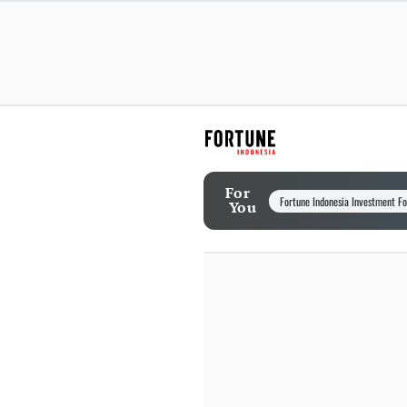
For
Fortune Indonesia Investment F
You