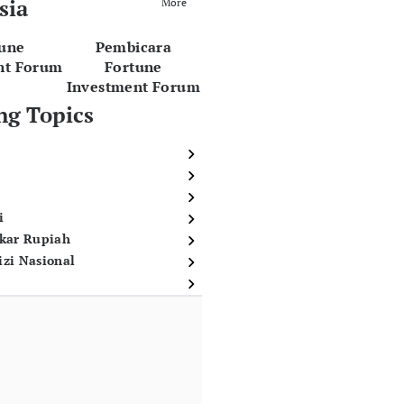
sia
More
tune
Pembicara
nt Forum
Fortune
Investment Forum
ng Topics
i
ukar Rupiah
izi Nasional