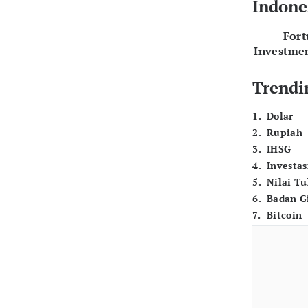
Indone
For
Investme
Trendi
1
.
Dolar
2
.
Rupiah
3
.
IHSG
4
.
Investas
5
.
Nilai T
6
.
Badan G
7
.
Bitcoin