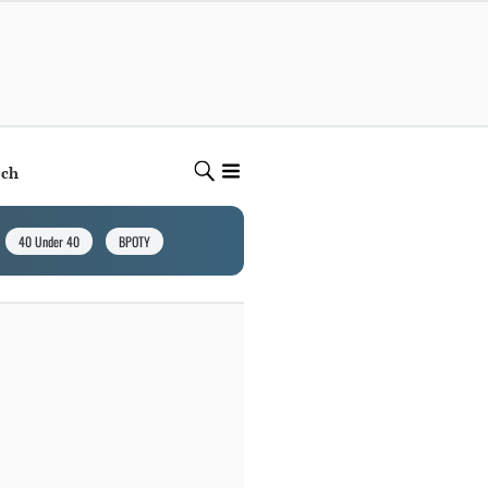
ech
40 Under 40
BPOTY