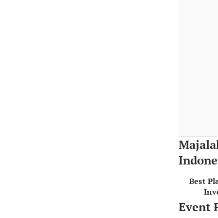
Majala
Indone
Best Pl
Inv
Event 