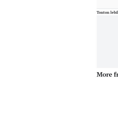
Tonton lebi
More f