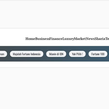
Home
Business
Finance
Luxury
Market
News
Sharia
T
orum
Majalah Fortune Indonesia
Iklanin di IDN
Yuk Pilih !
Fortune 100