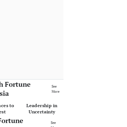
h Fortune
See
sia
More
aces to
Leadership in
est
Uncertainty
Fortune
See