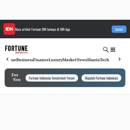
Baca artikel
Fortune IDN
lainnya di IDN App
Install
Home
Business
Finance
Luxury
Market
News
Sharia
Tech
For
Fortune Indonesia Investment Forum
Majalah Fortune Indonesia
I
You