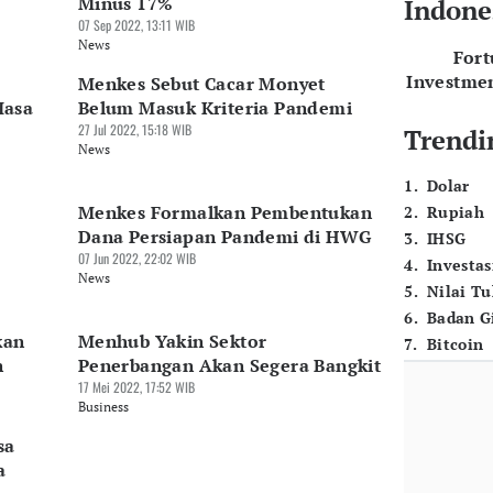
Minus 17%
Indone
07 Sep 2022, 13:11 WIB
News
For
Investme
Menkes Sebut Cacar Monyet
Masa
Belum Masuk Kriteria Pandemi
27 Jul 2022, 15:18 WIB
Trendi
News
1
.
Dolar
Menkes Formalkan Pembentukan
2
.
Rupiah
Dana Persiapan Pandemi di HWG
3
.
IHSG
07 Jun 2022, 22:02 WIB
4
.
Investas
News
5
.
Nilai T
6
.
Badan G
kan
Menhub Yakin Sektor
7
.
Bitcoin
n
Penerbangan Akan Segera Bangkit
17 Mei 2022, 17:52 WIB
Business
sa
a