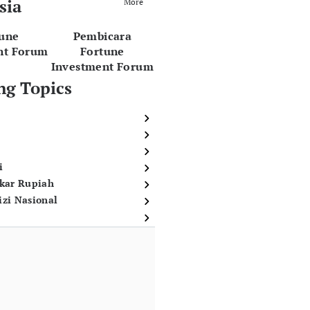
sia
More
tune
Pembicara
nt Forum
Fortune
Investment Forum
ng Topics
i
ukar Rupiah
izi Nasional