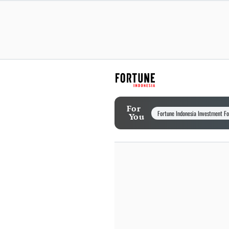
For
Fortune Indonesia Investment F
You