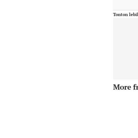
Tonton lebi
More f