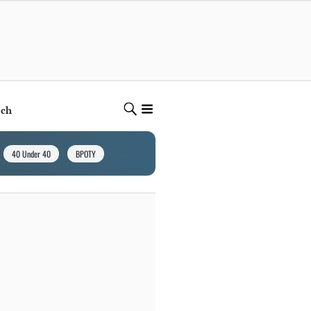
ech
40 Under 40
BPOTY