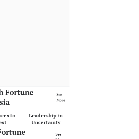
h Fortune
See
sia
More
aces to
Leadership in
est
Uncertainty
Fortune
See