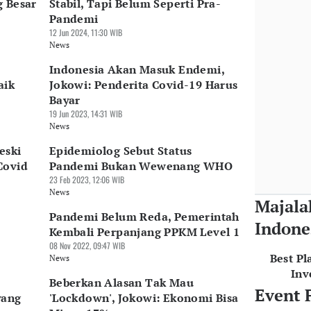
g Besar
Stabil, Tapi Belum Seperti Pra-
Pandemi
12 Jun 2024, 11:30 WIB
News
Indonesia Akan Masuk Endemi,
aik
Jokowi: Penderita Covid-19 Harus
Bayar
19 Jun 2023, 14:31 WIB
News
eski
Epidemiolog Sebut Status
Covid
Pandemi Bukan Wewenang WHO
23 Feb 2023, 12:06 WIB
News
Majala
s
Pandemi Belum Reda, Pemerintah
Indone
Kembali Perpanjang PPKM Level 1
08 Nov 2022, 09:47 WIB
Best Pl
News
Inv
Beberkan Alasan Tak Mau
Event 
yang
'Lockdown', Jokowi: Ekonomi Bisa