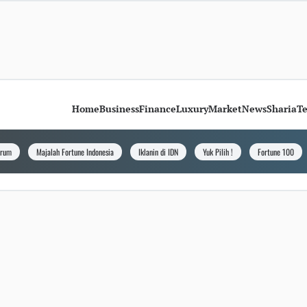
Home
Business
Finance
Luxury
Market
News
Sharia
T
orum
Majalah Fortune Indonesia
Iklanin di IDN
Yuk Pilih !
Fortune 100