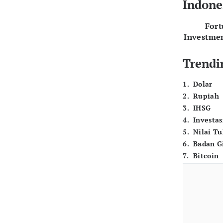
Indone
For
Investme
Trendi
1
.
Dolar
2
.
Rupiah
3
.
IHSG
4
.
Investas
5
.
Nilai T
6
.
Badan G
7
.
Bitcoin