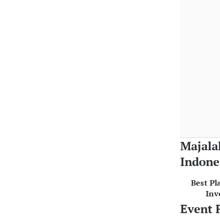
Majala
Indone
Best Pl
Inv
Event 