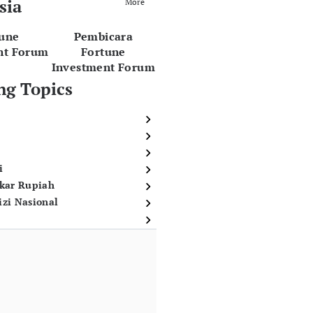
sia
More
tune
Pembicara
nt Forum
Fortune
Investment Forum
ng Topics
i
ukar Rupiah
izi Nasional