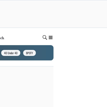
ech
40 Under 40
BPOTY