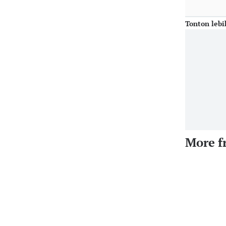
Tonton lebi
More f