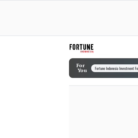
For
Fortune Indonesia Investment F
You