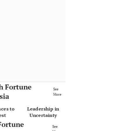
h Fortune
See
sia
More
aces to
Leadership in
est
Uncertainty
Fortune
See