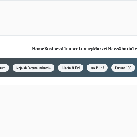
Home
Business
Finance
Luxury
Market
News
Sharia
T
orum
Majalah Fortune Indonesia
Iklanin di IDN
Yuk Pilih !
Fortune 100