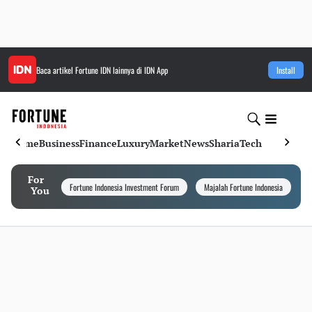
Baca artikel
Fortune IDN
lainnya di IDN App
Install
Home
Business
Finance
Luxury
Market
News
Sharia
Tech
For
Fortune Indonesia Investment Forum
Majalah Fortune Indonesia
I
You