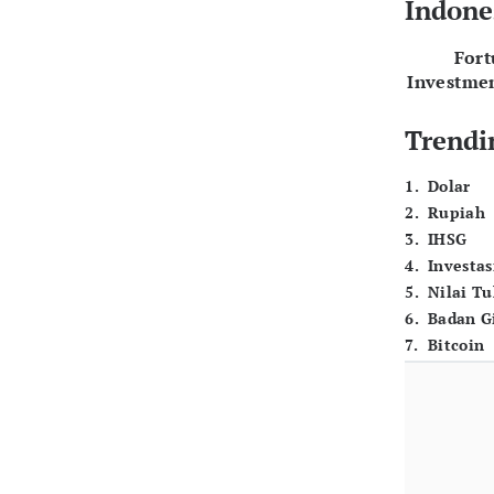
Indone
For
Investme
Trendi
1
.
Dolar
2
.
Rupiah
3
.
IHSG
4
.
Investas
5
.
Nilai T
6
.
Badan G
7
.
Bitcoin