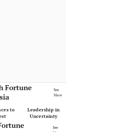
h Fortune
See
sia
More
aces to
Leadership in
est
Uncertainty
Fortune
See