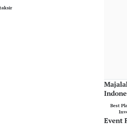
taksir
Majala
Indone
Best Pl
Inv
Event 