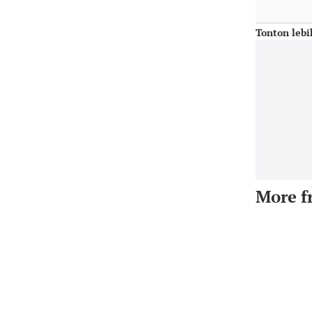
Tonton lebi
More f