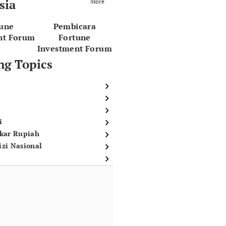
sia
More
tune
Pembicara
nt Forum
Fortune
Investment Forum
ng Topics
i
ukar Rupiah
izi Nasional