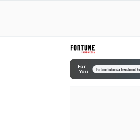
For
Fortune Indonesia Investment F
You