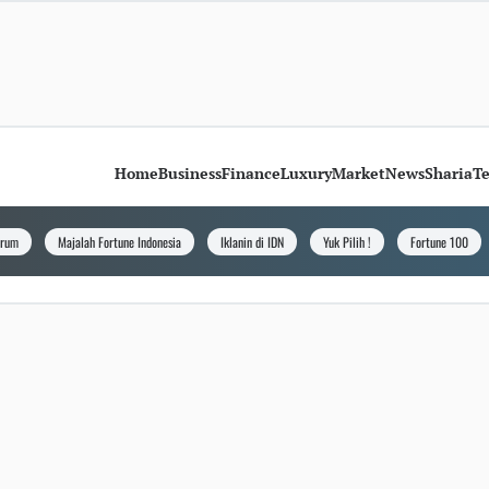
Home
Business
Finance
Luxury
Market
News
Sharia
T
orum
Majalah Fortune Indonesia
Iklanin di IDN
Yuk Pilih !
Fortune 100