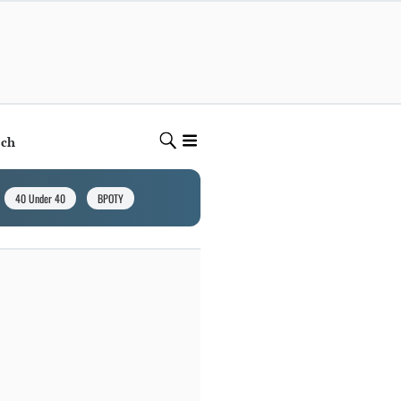
ech
40 Under 40
BPOTY