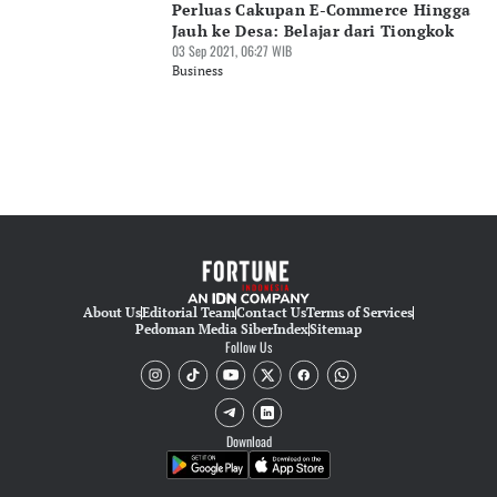
Perluas Cakupan E-Commerce Hingga
Jauh ke Desa: Belajar dari Tiongkok
03 Sep 2021, 06:27 WIB
Business
About Us
Editorial Team
Contact Us
Terms of Services
Pedoman Media Siber
Index
Sitemap
Follow Us
Download