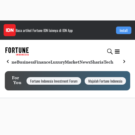
Baca artikel
Fortune IDN
lainnya di IDN App
Install
Home
Business
Finance
Luxury
Market
News
Sharia
Tech
For
Fortune Indonesia Investment Forum
Majalah Fortune Indonesia
I
You