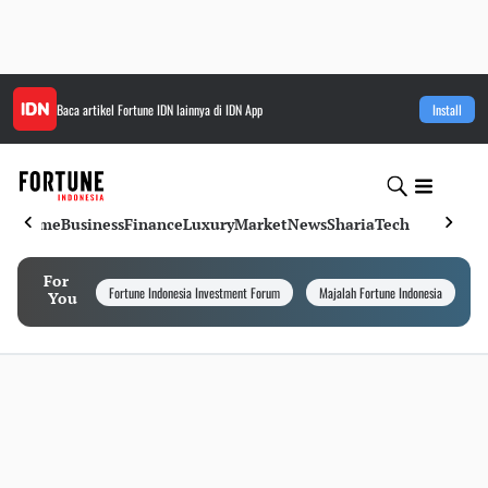
Baca artikel
Fortune IDN
lainnya di IDN App
Install
Home
Business
Finance
Luxury
Market
News
Sharia
Tech
For
Fortune Indonesia Investment Forum
Majalah Fortune Indonesia
I
You