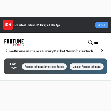
Baca artikel
Fortune IDN
lainnya di IDN App
Install
Home
Business
Finance
Luxury
Market
News
Sharia
Tech
For
Fortune Indonesia Investment Forum
Majalah Fortune Indonesia
I
You