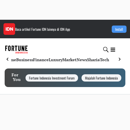
Baca artikel
Fortune IDN
lainnya di IDN App
Install
Home
Business
Finance
Luxury
Market
News
Sharia
Tech
For
Fortune Indonesia Investment Forum
Majalah Fortune Indonesia
I
You