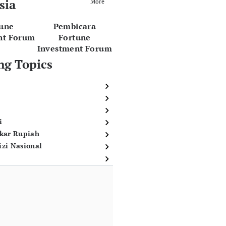
sia
More
tune
Pembicara
nt Forum
Fortune
Investment Forum
ng Topics
i
ukar Rupiah
izi Nasional