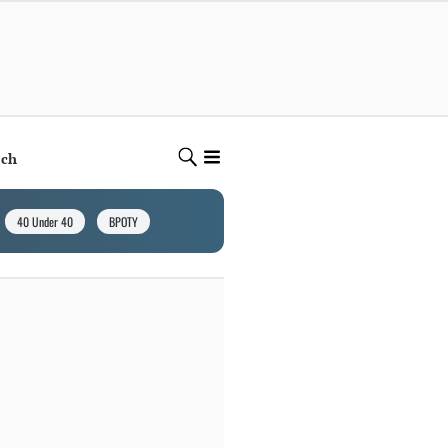
ech
40 Under 40
BPOTY