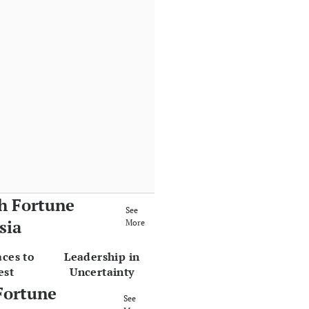
h Fortune
See
sia
More
aces to
Leadership in
est
Uncertainty
Fortune
See