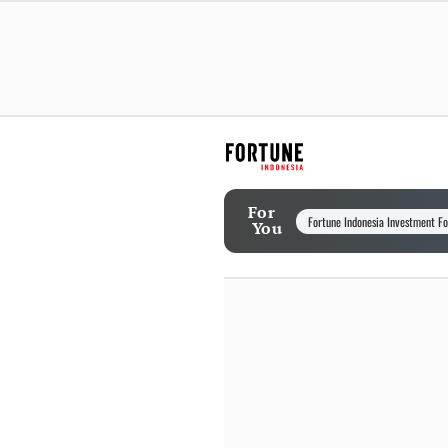
For
Fortune Indonesia Investment F
You