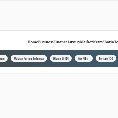
Home
Business
Finance
Luxury
Market
News
Sharia
T
orum
Majalah Fortune Indonesia
Iklanin di IDN
Yuk Pilih !
Fortune 100