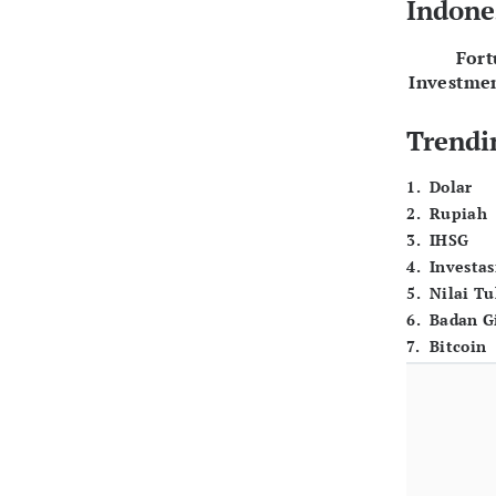
Indone
For
Investme
Trendi
1
.
Dolar
2
.
Rupiah
3
.
IHSG
4
.
Investas
5
.
Nilai T
6
.
Badan G
7
.
Bitcoin