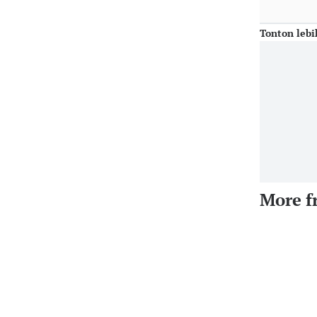
Tonton lebi
More f