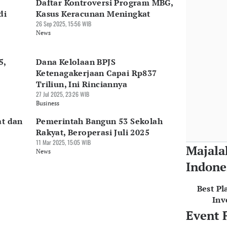
Daftar Kontroversi Program MBG,
di
Kasus Keracunan Meningkat
26 Sep 2025, 15:56 WIB
News
5,
Dana Kelolaan BPJS
Ketenagakerjaan Capai Rp837
Triliun, Ini Rinciannya
27 Jul 2025, 23:26 WIB
Business
at dan
Pemerintah Bangun 53 Sekolah
Rakyat, Beroperasi Juli 2025
11 Mar 2025, 15:05 WIB
Majala
News
Indone
Best Pl
Inv
Event 