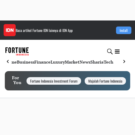
Baca artikel
Fortune IDN
lainnya di IDN App
Install
Home
Business
Finance
Luxury
Market
News
Sharia
Tech
For
Fortune Indonesia Investment Forum
Majalah Fortune Indonesia
I
You