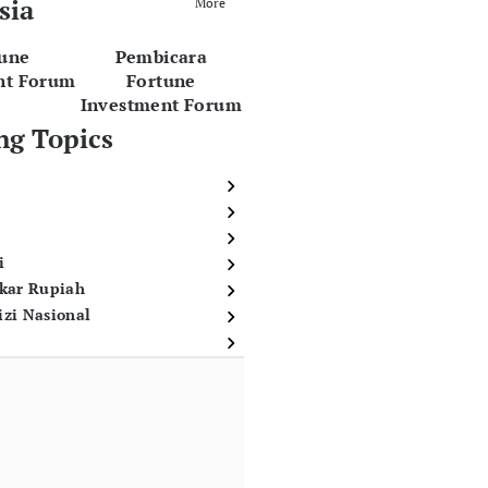
sia
More
tune
Pembicara
nt Forum
Fortune
Investment Forum
ng Topics
i
ukar Rupiah
izi Nasional