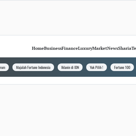
Home
Business
Finance
Luxury
Market
News
Sharia
T
orum
Majalah Fortune Indonesia
Iklanin di IDN
Yuk Pilih !
Fortune 100