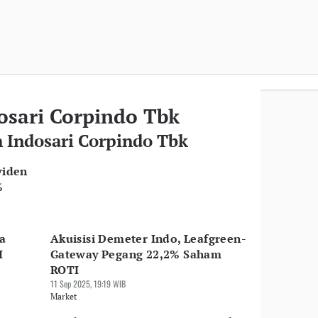
osari Corpindo Tbk
n Indosari Corpindo Tbk
viden
%
a
Akuisisi Demeter Indo, Leafgreen-
I
Gateway Pegang 22,2% Saham
ROTI
11 Sep 2025, 19:19 WIB
Market