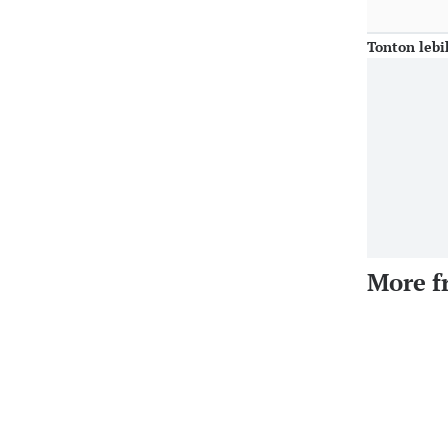
Tonton lebi
More f