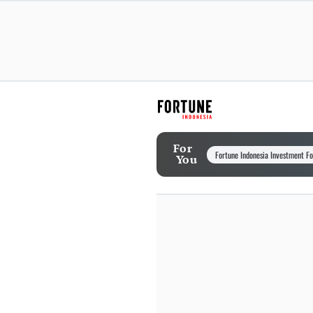
For
Fortune Indonesia Investment F
You