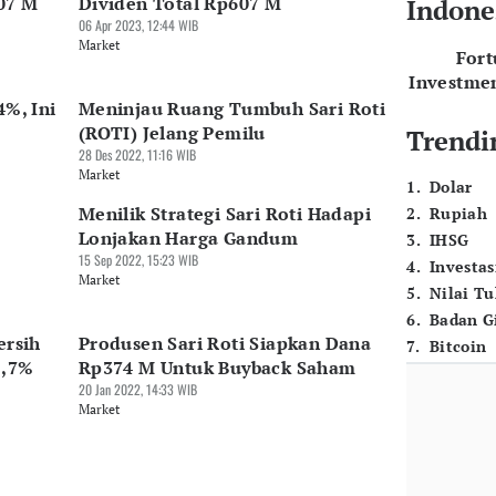
07 M
Dividen Total Rp607 M
Indone
06 Apr 2023, 12:44 WIB
Market
For
Investme
4%, Ini
Meninjau Ruang Tumbuh Sari Roti
(ROTI) Jelang Pemilu
Trendi
28 Des 2022, 11:16 WIB
Market
1
.
Dolar
Menilik Strategi Sari Roti Hadapi
2
.
Rupiah
Lonjakan Harga Gandum
3
.
IHSG
15 Sep 2022, 15:23 WIB
4
.
Investas
Market
5
.
Nilai T
6
.
Badan G
ersih
Produsen Sari Roti Siapkan Dana
7
.
Bitcoin
2,7%
Rp374 M Untuk Buyback Saham
20 Jan 2022, 14:33 WIB
Market