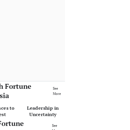
h Fortune
See
sia
More
aces to
Leadership in
est
Uncertainty
Fortune
See