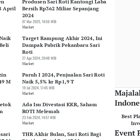
en
Produsen Sari Roti Kantongi Laba
8 April
Bersih Rp362 Miliar Sepanjang
2024
07 Mar 2025, 16:56 WIB
Market
Naik
Target Rampung Akhir 2024, Ini
Beli
Dampak Pabrik Pekanbaru Sari
Roti
27 Agu 2024, 20:48 WIB
Market
zin
Paruh I 2024, Penjualan Sari Roti
49 M
Naik 5,5% kr Rp1,9 T
19 Jul 2024, 17:45 WIB
Majala
Market
Indone
Ketok
Ada Isu Divestasi KKR, Saham
am
ROTI Melemah
Best Pl
23 Feb 2024, 14:57 WIB
Inv
Market
Event 
sari
THR Akhir Bulan, Sari Roti Bagi