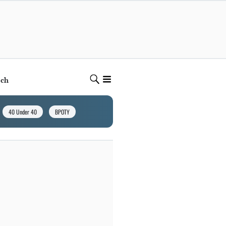
ech
40 Under 40
BPOTY