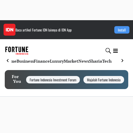
Baca artikel
Fortune IDN
lainnya di IDN App
Install
Home
Business
Finance
Luxury
Market
News
Sharia
Tech
For
Fortune Indonesia Investment Forum
Majalah Fortune Indonesia
I
You