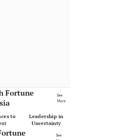
h Fortune
See
sia
More
aces to
Leadership in
est
Uncertainty
Fortune
See