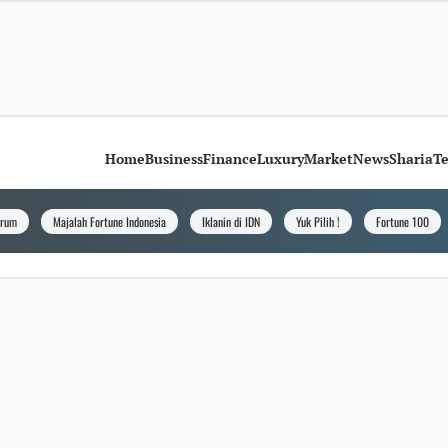
Home
Business
Finance
Luxury
Market
News
Sharia
T
orum
Majalah Fortune Indonesia
Iklanin di IDN
Yuk Pilih !
Fortune 100