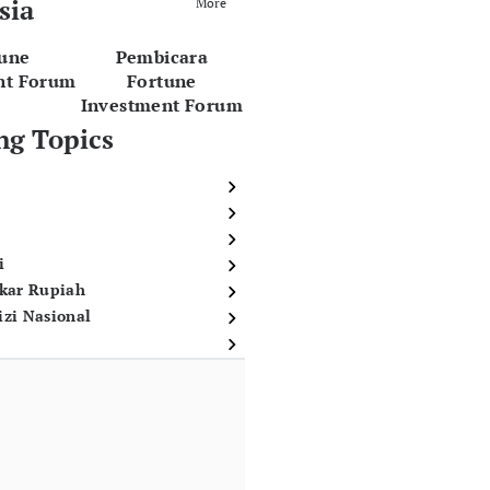
sia
More
tune
Pembicara
nt Forum
Fortune
Investment Forum
ng Topics
i
ukar Rupiah
izi Nasional