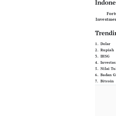
Indone
For
Investme
Trendi
1
.
Dolar
2
.
Rupiah
3
.
IHSG
4
.
Investas
5
.
Nilai T
6
.
Badan G
7
.
Bitcoin