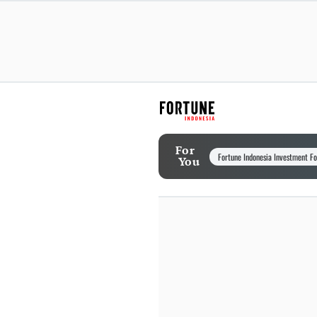
For
Fortune Indonesia Investment F
You