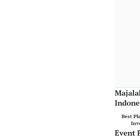
Majala
Indone
Best Pl
Inv
Event 