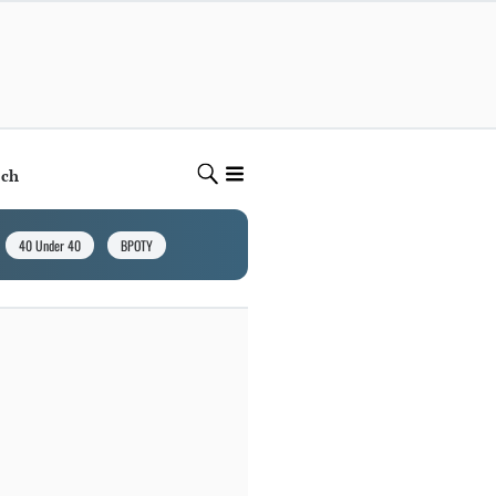
ech
40 Under 40
BPOTY