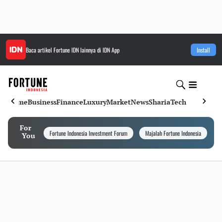
Baca artikel
Fortune IDN
lainnya di IDN App
Install
Home
Business
Finance
Luxury
Market
News
Sharia
Tech
For
Fortune Indonesia Investment Forum
Majalah Fortune Indonesia
I
You