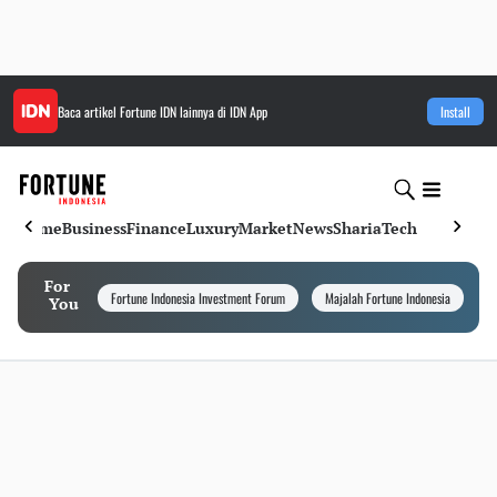
Baca artikel
Fortune IDN
lainnya di IDN App
Install
Home
Business
Finance
Luxury
Market
News
Sharia
Tech
For
Fortune Indonesia Investment Forum
Majalah Fortune Indonesia
I
You