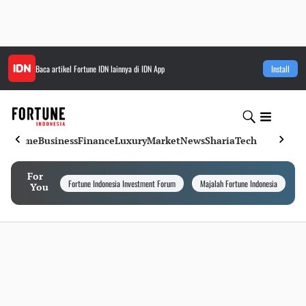
Baca artikel
Fortune IDN
lainnya di IDN App
Install
Home
Business
Finance
Luxury
Market
News
Sharia
Tech
For
Fortune Indonesia Investment Forum
Majalah Fortune Indonesia
I
You