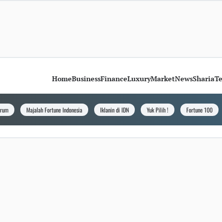
Home
Business
Finance
Luxury
Market
News
Sharia
T
orum
Majalah Fortune Indonesia
Iklanin di IDN
Yuk Pilih !
Fortune 100