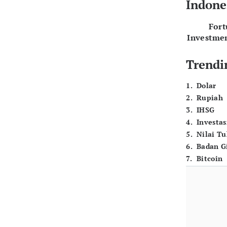
Indone
For
Investme
Trendi
1
.
Dolar
2
.
Rupiah
3
.
IHSG
4
.
Investas
5
.
Nilai T
6
.
Badan G
7
.
Bitcoin