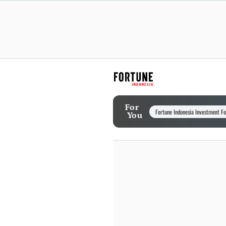
For
Fortune Indonesia Investment F
You