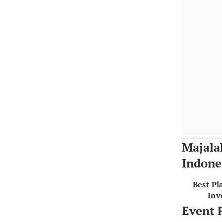
Majala
Indone
Best Pl
Inv
Event 