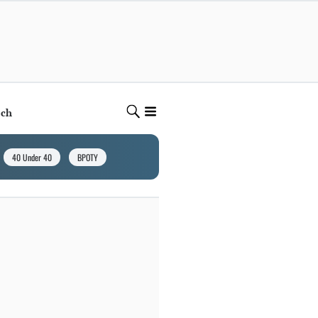
ech
40 Under 40
BPOTY