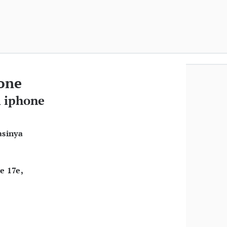
hone
i iphone
asinya
e 17e,