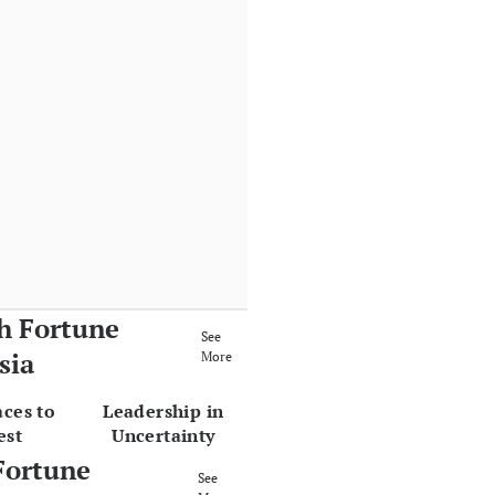
h Fortune
See
sia
More
aces to
Leadership in
est
Uncertainty
Fortune
See