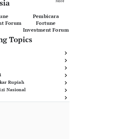
sia
More
tune
Pembicara
nt Forum
Fortune
Investment Forum
ng Topics
i
ukar Rupiah
izi Nasional