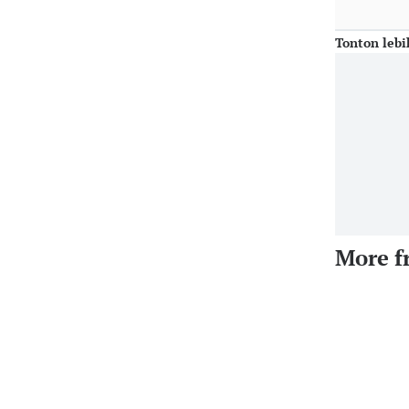
Tonton lebi
More f