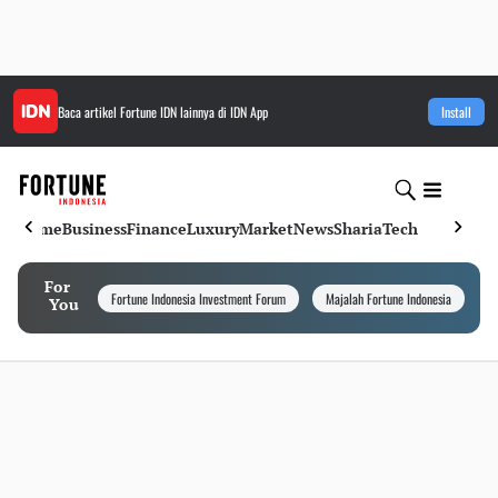
Baca artikel
Fortune IDN
lainnya di IDN App
Install
Home
Business
Finance
Luxury
Market
News
Sharia
Tech
For
Fortune Indonesia Investment Forum
Majalah Fortune Indonesia
I
You