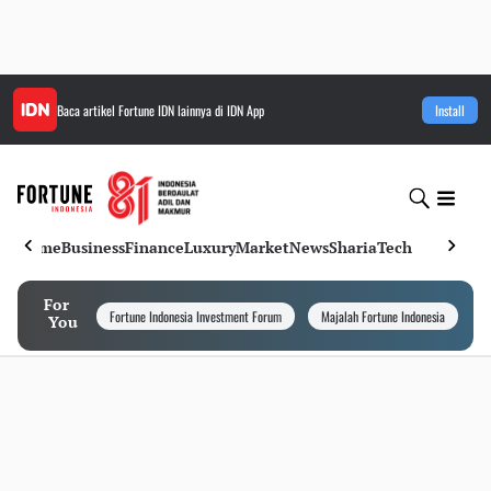
Baca artikel
Fortune IDN
lainnya di IDN App
Install
Home
Business
Finance
Luxury
Market
News
Sharia
Tech
For
Fortune Indonesia Investment Forum
Majalah Fortune Indonesia
I
You