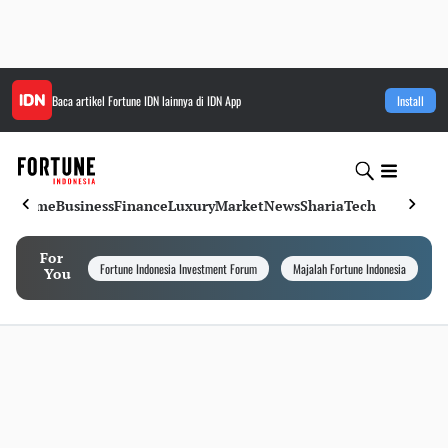
Baca artikel
Fortune IDN
lainnya di IDN App
Install
Home
Business
Finance
Luxury
Market
News
Sharia
Tech
For
Fortune Indonesia Investment Forum
Majalah Fortune Indonesia
I
You