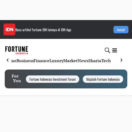
Baca artikel
Fortune IDN
lainnya di IDN App
Install
Home
Business
Finance
Luxury
Market
News
Sharia
Tech
For
Fortune Indonesia Investment Forum
Majalah Fortune Indonesia
I
You