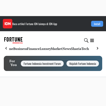
Baca artikel
Fortune IDN
lainnya di IDN App
Install
Home
Business
Finance
Luxury
Market
News
Sharia
Tech
For
Fortune Indonesia Investment Forum
Majalah Fortune Indonesia
I
You