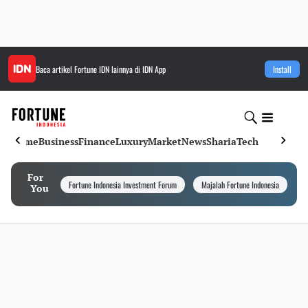
Baca artikel
Fortune IDN
lainnya di IDN App
Install
Home
Business
Finance
Luxury
Market
News
Sharia
Tech
For
Fortune Indonesia Investment Forum
Majalah Fortune Indonesia
I
You