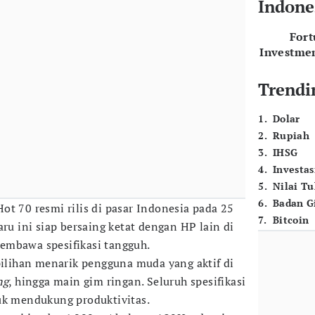
Indone
For
Investme
Trendi
1
.
Dolar
2
.
Rupiah
3
.
IHSG
4
.
Investas
5
.
Nilai T
6
.
Badan G
ot 70 resmi rilis di pasar Indonesia pada 25
7
.
Bitcoin
aru ini siap bersaing ketat dengan HP lain di
mbawa spesifikasi tangguh.
 pilihan menarik pengguna muda yang aktif di
ng
, hingga main gim
ringan. Seluruh spesifikasi
uk mendukung produktivitas.