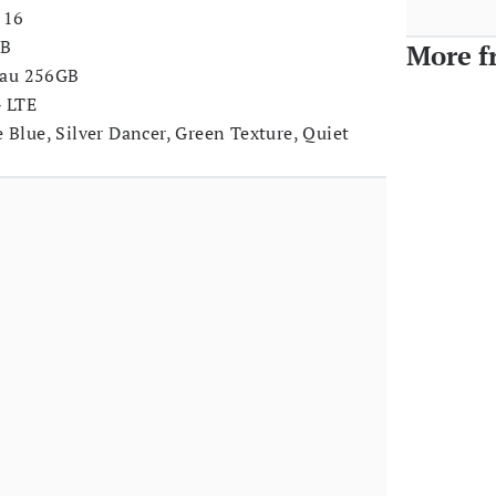
 16
GB
More f
tau 256GB
G LTE
 Blue, Silver Dancer, Green Texture, Quiet