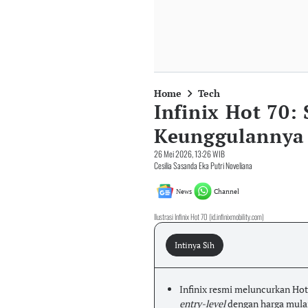
Home
Tech
Infinix Hot 70: 
Keunggulannya
26 Mei 2026, 13:26 WIB
Cesilia Sasanda Eka Putri Noveliana
News
Channel
Ilustrasi Infinix Hot 70 (id.infinixmobility.com)
Intinya Sih
Infinix resmi meluncurkan Hot
entry-level
dengan harga mulai