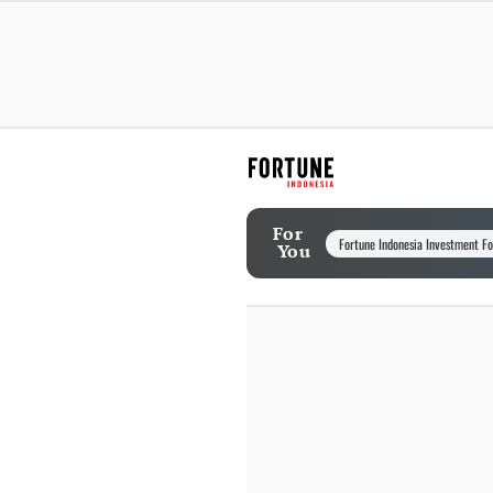
For
Fortune Indonesia Investment F
You