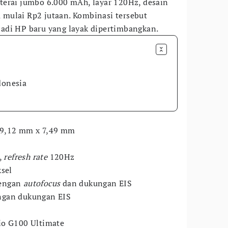
terai jumbo 6.000 mAh, layar 120Hz, desain
au mulai Rp2 jutaan. Kombinasi tersebut
adi HP baru yang layak dipertimbangkan.
donesia
79,12 mm x 7,49 mm
,
refresh rate
120Hz
ksel
dengan
autofocus
dan dukungan EIS
ngan dukungan EIS
io G100 Ultimate