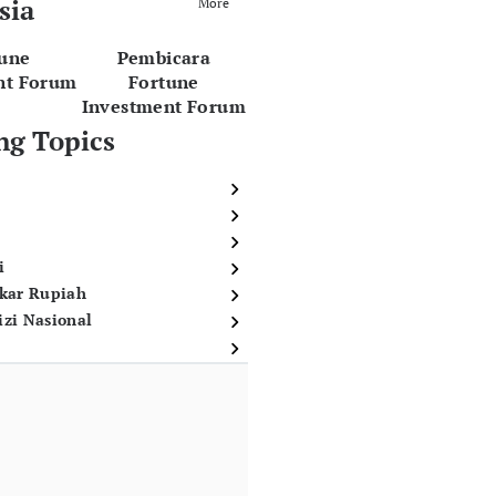
sia
More
tune
Pembicara
nt Forum
Fortune
Investment Forum
ng Topics
i
ukar Rupiah
izi Nasional