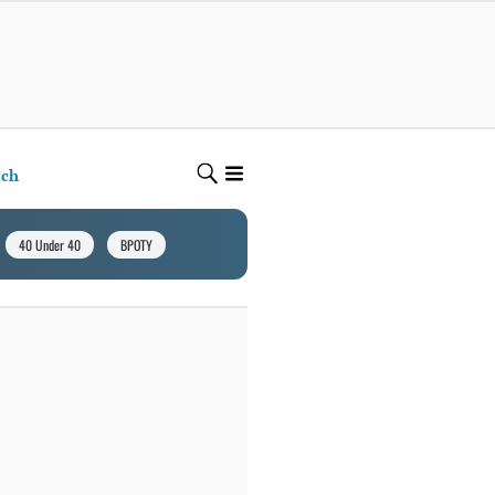
ech
40 Under 40
BPOTY