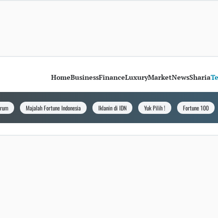
Home
Business
Finance
Luxury
Market
News
Sharia
T
orum
Majalah Fortune Indonesia
Iklanin di IDN
Yuk Pilih !
Fortune 100