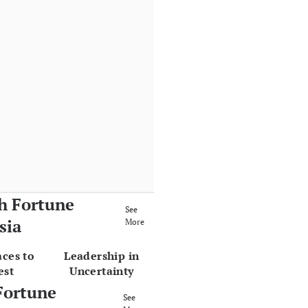
h Fortune
See
sia
More
aces to
Leadership in
est
Uncertainty
Fortune
See