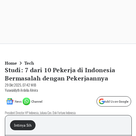
Home
Tech
Studi: 7 dari 10 Pekerja di Indonesia
Bermasalah dengan Pekerjaannya
29 Okt 2025, 07:42 WIB
Yuswialdyth Ardelia Almira
News
Channel
Add Us on Google
President Director HP Indonesia, Juliana Cen. Dok Fortune Indonesia
Intinya Sih