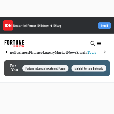
Baca artikel
Fortune IDN
lainnya di IDN App
Install
Home
Business
Finance
Luxury
Market
News
Sharia
Tech
For
Fortune Indonesia Investment Forum
Majalah Fortune Indonesia
I
You