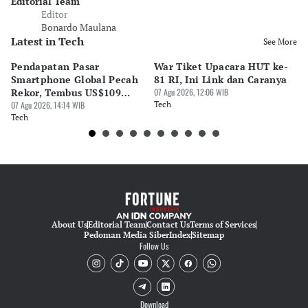
Editorial Team
Editor
Bonardo Maulana
Latest in Tech
See More
Pendapatan Pasar
War Tiket Upacara HUT ke-
Tr
Smartphone Global Pecah
81 RI, Ini Link dan Caranya
Pe
Rekor, Tembus US$109
07 Agu 2026, 12:06 WIB
BA
Miliar
07 Agu 2026, 14:14 WIB
Tech
S
07 
Tech
Te
About Us
Editorial Team
Contact Us
Terms of Services
Pedoman Media Siber
Index
Sitemap
Follow Us
Download