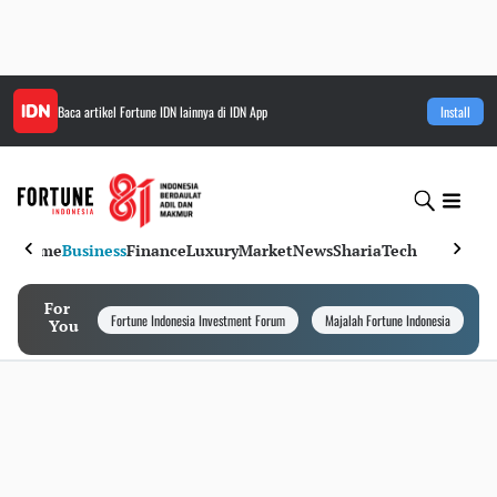
Baca artikel
Fortune IDN
lainnya di IDN App
Install
Home
Business
Finance
Luxury
Market
News
Sharia
Tech
For
Fortune Indonesia Investment Forum
Majalah Fortune Indonesia
I
You