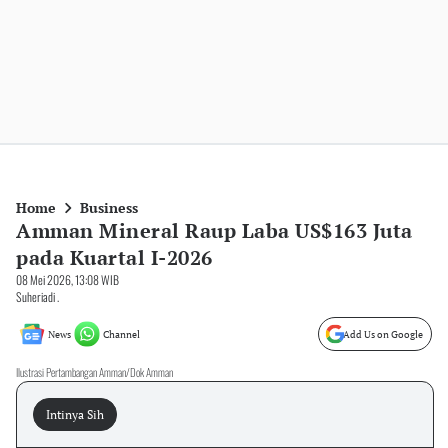
Home
Business
Amman Mineral Raup Laba US$163 Juta
pada Kuartal I-2026
08 Mei 2026, 13:08 WIB
Suheriadi .
News
Channel
Add Us on Google
Ilustrasi Pertambangan Amman/Dok Amman
Intinya Sih