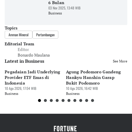
6 Bulan
03 Nov 2025, 13:48 WIB
Business
Topics
Amman Mineral
Pertambangan
Editorial Team
Editor
Bonardo Maulana
Latest in Business
See More
Pegadaian Jadi Underlying
Agung Podomoro Gandeng
P
Provider ETF Emas di
Hankyu Hanshin Garap
€2
Indonesia
Bukit Podomoro
Fo
10 Agu 2026, 17:54 WIB
10 Agu 2026, 16:42 WIB
10 
Business
Business
Bu