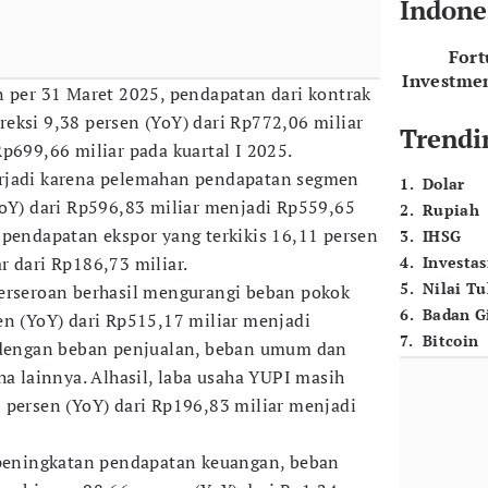
Indone
For
Investme
n per 31 Maret 2025, pendapatan dari kontrak
eksi 9,38 persen (YoY) dari Rp772,06 miliar
Trendi
p699,66 miliar pada kuartal I 2025.
rjadi karena pelemahan pendapatan segmen
1
.
Dolar
YoY) dari Rp596,83 miliar menjadi Rp559,65
2
.
Rupiah
 pendapatan ekspor yang terkikis 16,11 persen
3
.
IHSG
r dari Rp186,73 miliar.
4
.
Investas
5
.
Nilai T
perseroan berhasil mengurangi beban pokok
6
.
Badan G
en (YoY) dari Rp515,17 miliar menjadi
7
.
Bitcoin
a dengan beban penjualan, beban umum dan
ha lainnya. Alhasil, laba usaha YUPI masih
 persen (YoY) dari Rp196,83 miliar menjadi
 peningkatan pendapatan keuangan, beban