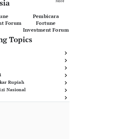
sia
More
tune
Pembicara
nt Forum
Fortune
Investment Forum
ng Topics
i
ukar Rupiah
izi Nasional