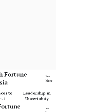
h Fortune
See
sia
More
aces to
Leadership in
est
Uncertainty
Fortune
See