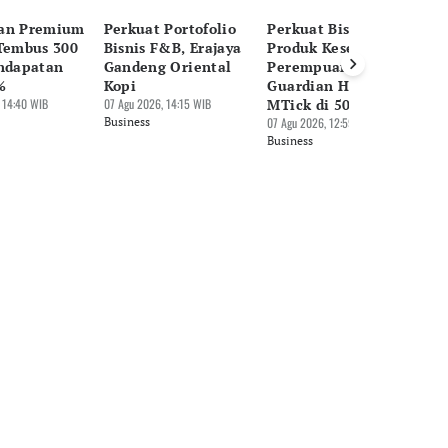
an Premium
Perkuat Portofolio
Perkuat Bisnis
Al
 Tembus 300
Bisnis F&B, Erajaya
Produk Kesehatan
B
endapatan
Gandeng Oriental
Perempuan,
Ni
%
Kopi
Guardian Hadirkan
In
 14:40 WIB
07 Agu 2026, 14:15 WIB
MTick di 50 Gerai
07 
Business
07 Agu 2026, 12:59 WIB
Bu
Business