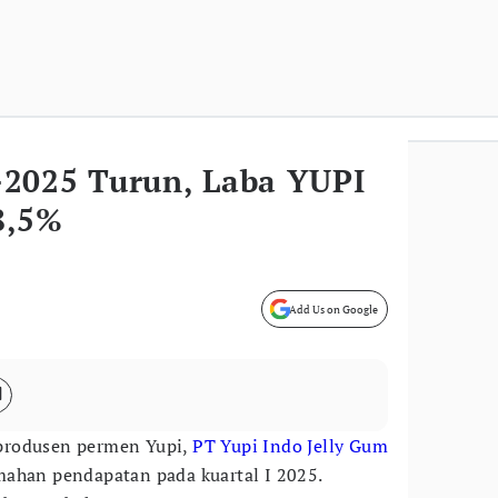
2025 Turun, Laba YUPI
8,5%
Add Us on Google
produsen permen Yupi,
PT Yupi Indo Jelly Gum
ahan pendapatan pada kuartal I 2025.