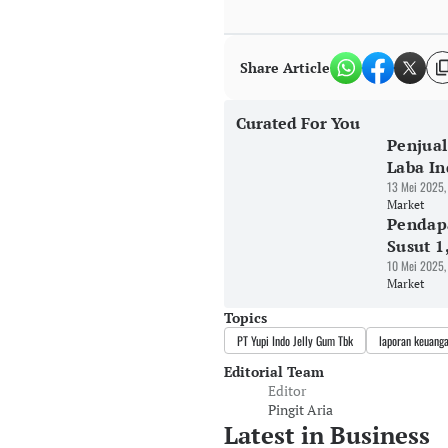
Share Article
Curated For You
Penjual
Laba I
13 Mei 2025,
Market
Pendapa
Susut 1
10 Mei 2025,
Market
Topics
PT Yupi Indo Jelly Gum Tbk
laporan keuanga
Editorial Team
Editor
Pingit Aria
Latest in Business