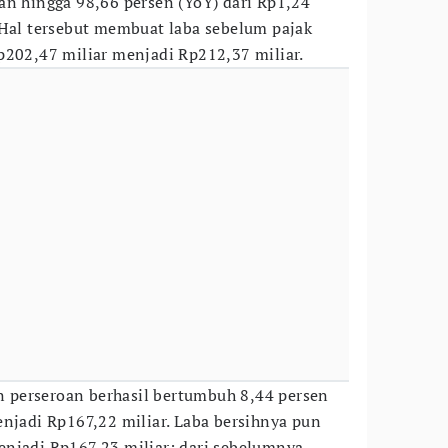
an hingga 98,66 persen (YoY) dari Rp1,24
 Hal tersebut membuat laba sebelum pajak
p202,47 miliar menjadi Rp212,37 miliar.
an perseroan berhasil bertumbuh 8,44 persen
enjadi Rp167,22 miliar. Laba bersihnya pun
njadi Rp167,23 miliar; dari sebelumnya