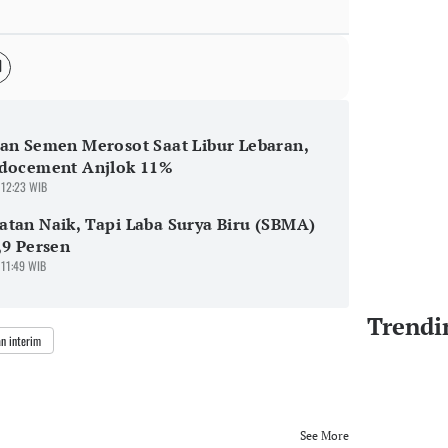
an Semen Merosot Saat Libur Lebaran,
ndocement Anjlok 11%
 12:23 WIB
tan Naik, Tapi Laba Surya Biru (SBMA)
,9 Persen
 11:49 WIB
Trendi
n interim
See More