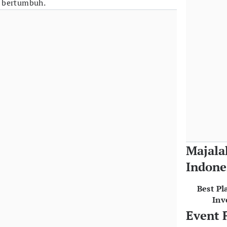
 bertumbuh.
Majala
Indone
Best Pl
Inv
Event 