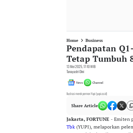
Home
Business
Pendapatan Q1-
Tetap Tumbuh 
13 Mei 2025, 17:10 WIB
Tanayastri Dini
News
Channel
Ilustrasi merek permen Yupi (yupi.co.id)
Share Article
Jakarta, FORTUNE
- Emiten 
Tbk
(YUPI), melaporkan pelem