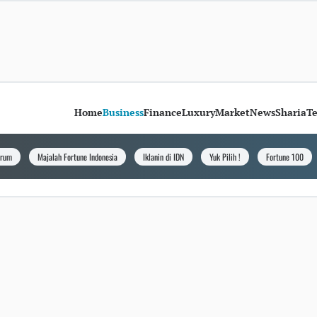
Home
Business
Finance
Luxury
Market
News
Sharia
T
orum
Majalah Fortune Indonesia
Iklanin di IDN
Yuk Pilih !
Fortune 100