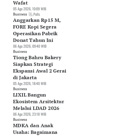
Wafat
asan Isuzu Belum
Dorong Kinerja,
Pangsa Pasar LCGC
05 Agu 2026, 10:09 WIB
Polls
awa Kendaraan
Daihatsu Rilis
Menciut ke 13
Business
Anggarkan Rp15 M,
aga Listrik ke
Gebyar Merdeka dan
Persen, Penjualan
donesia
Fasilitas Layanan
Daihatsu Terkoreks
FORE Kopi Segera
Agu 2026, 11:10 WIB
Kesehatan
31,4 Persen
Operasikan Pabrik
siness
07 Agu 2026, 08:13 WIB
07 Agu 2026, 08:08 WIB
Donat Tahun Ini
Business
Business
06 Agu 2026, 09:40 WIB
Business
Tiong Bahru Bakery
Siapkan Strategi
Ekspansi Awal 2 Gerai
di Jakarta
05 Agu 2026, 18:40 WIB
Business
LIXIL Bangun
Ekosistem Arsitektur
Melalui LDAD 2026
06 Agu 2026, 23:18 WIB
Business
MDKA dan Anak
Usaha: Bagaimana