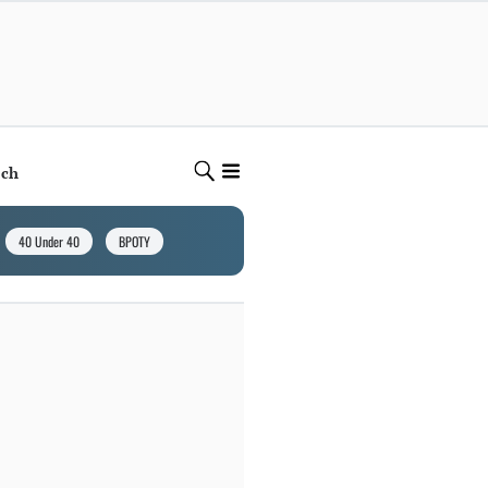
ech
40 Under 40
BPOTY