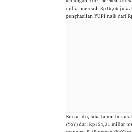
keuangan YUPI berhasil ditek
miliar menjadi Rp16,66 juta.
penghasilan YUPI naik dari R
Berkat itu, laba tahun berjal
(YoY) dari Rp154,21 miliar m
menguat 8,45 persen (YoY) me